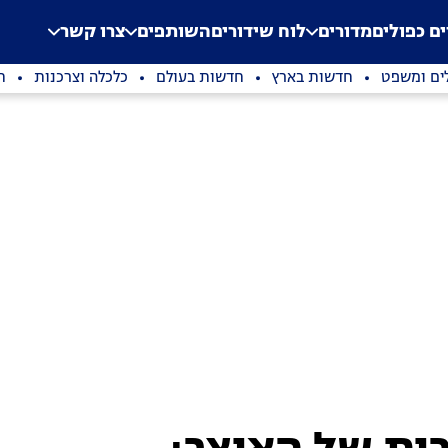
.
Application error: a clien
ים כפולים
מדורים
לוח שידורים
השותפים
צרו קשר
ים ומשפט
חדשות בארץ
חדשות בעולם
כלכלה וצרכנות
ת