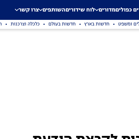
.
Application error: a clien
ים כפולים
מדורים
לוח שידורים
השותפים
צרו קשר
ים ומשפט
חדשות בארץ
חדשות בעולם
כלכלה וצרכנות
ת