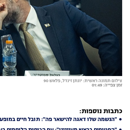
צילום תמונה ראשית: יונתן זינדל, פלאש 90
זמן צפייה: 01:49
כתבות נוספות:
"הנשמה שלו דאגה להישאר פה": תובל חיים במופע ל