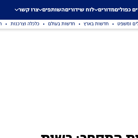
.
Application error: a clien
ים כפולים
מדורים
לוח שידורים
השותפים
צרו קשר
ים ומשפט
חדשות בארץ
חדשות בעולם
כלכלה וצרכנות
ת