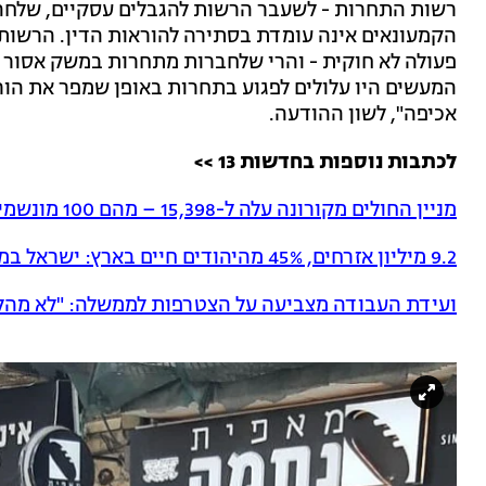
רשות התחרות - לשעבר הרשות להגבלים עסקיים, שלחה 
הקמעונאים אינה עומדת בסתירה להוראות הדין. הרשו
פעולה לא חוקית - והרי שלחברות מתחרות במשק אסור ל
המעשים היו עלולים לפגוע בתחרות באופן שמפר את הו
אכיפה", לשון ההודעה.
לכתבות נוספות בחדשות 13 >>
מניין החולים מקורונה עלה ל-15,398 – מהם 100 מונשמים
9.2 מיליון אזרחים, 45% מהיהודים חיים בארץ: ישראל במספרים
ועידת העבודה מצביעה על הצטרפות לממשלה: "לא מהל