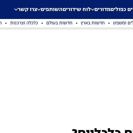
.
Application error: a clien
ים כפולים
מדורים
לוח שידורים
השותפים
צרו קשר
ים ומשפט
חדשות בארץ
חדשות בעולם
כלכלה וצרכנות
ת