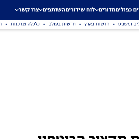
.
Application error: a clien
ים כפולים
מדורים
לוח שידורים
השותפים
צרו קשר
ים ומשפט
חדשות בארץ
חדשות בעולם
כלכלה וצרכנות
ת