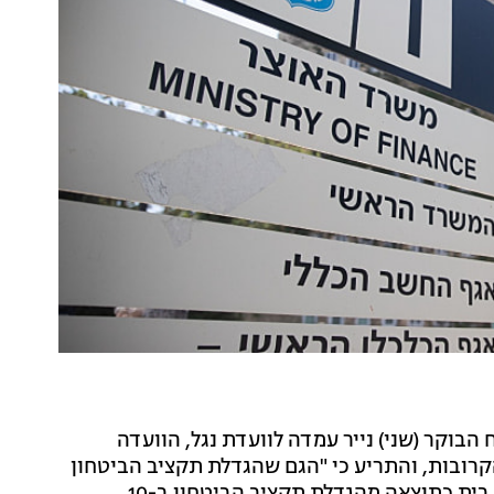
בוקר (שני) נייר עמדה לוועדת נגל, הוועדה
קרובות, והתריע כי "הגם שהגדלת תקציב הביטחון