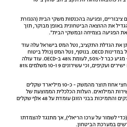
עשויה להיות הכרחית, העלות השנתית הממוצעת למשק בית כתוצאה מהגדלת תקציב הביטחון ב-10
 ציבוריים, ופגיעה בהכנסות משקי הבית (הנגזרת
הגדיל את ההוצאה הביטחונית באופן מבוקר, תוך
 את הפגיעה בצמיחה ובמשקי הבית".
תן את הגדלת התקציב, נטל המס בישראל עלה עוד
לפני המלחמה ל-33% מהתוצר - יותר מהממוצע המשוקלל במדינות OECD. בנוסף, נטל המס (כולל ביטוח
לאומי) על עובדים שמשתכרים 67% מעל לשכר הממוצע - מגיע כבר ל-50%, לעומת 48% ב-OECD. עוד עולה
מהנתונים כי בעשירון 10 משלמים 51% מההכנסה למיסים ישירים ועקיפים, וכי עשירונים 9 ו-10 משלמים 81%
באוצר אומרים כי הארכת שירות הסדיר המוצעת תגרע כחצי אחוז תוצר מהמשק - כ-10 מיליארד שקלים
ירות המילואים. העלות הכלכלית הממוצעת של
מילואים לגברים (כולל אובדן התפוקה, התשלומים, המענקים והתמיכות בבני הזוג) עומדת על 48 אלף שקלים
די לשמור על ערכו הריאלי), אך מתנגד להצמדתו
רשים במערכת הביטחון.