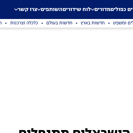
.
Application error: a clien
ים כפולים
מדורים
לוח שידורים
השותפים
צרו קשר
ים ומשפט
חדשות בארץ
חדשות בעולם
כלכלה וצרכנות
ת