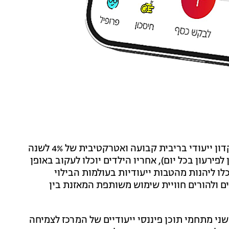
"בנוסף, ההורים יוכלו להפקיד עבור ילדיהם חיסכון בפיקדון ייעודי בריבית קבועה ואטרקטיבית של 4% לשנה
שנה, הניתן לפירעון בכל יום), אחריו הילדים יוכלו לעקוב באופן
כלו ליהנות מהטבות ייעודיות בעולמות הבילוי
 כל אלה יאפשרו לילדים ולהורים חוויית שימוש משותפת המאזנת בין
שני מתחמי תוכן פיננסי ייעודיים של המרכז לצמיחה