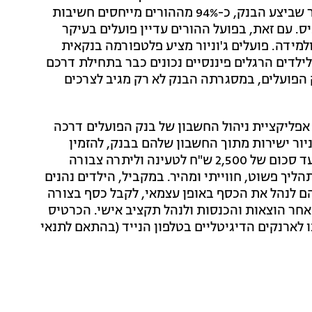
ורואים בכך חלק מהותי בהכנה שלהם לחיים. על פי מחקר שביצע הבנק, כ-94% מההורים מייחסים חשיבות
ר מקבלים דמי כיס. עם זאת, בפועל ההורים עדיין פועלים בעיקר
ולמידה. פועלים ג'וניור מציע פלטפורמה בנקאית
לדים הרגלים פיננסיים נכונים כבר בתחילת דרכם
הפועלים, במסגרתה הבנק לא רק מגיב לצרכים
אפליקציית ניהול החשבון של בנק הפועלים דרכה
ניור ישירות מתוך החשבון שלהם בבנק, להזמין
עבורם כרטיס נטען ייעודי, לטעון אליו כסף ללא עמלות (עד סכום של 2,500 ש"ח לטעינה וליתרה צבורה
ליך פשוט, חווייתי ומהיר. במקביל, הילדים נהנים
ם לנהל את הכסף באופן עצמאי, לקבל כסף בצורה
ב אחר הוצאות והכנסות ולנהל תקציב אישי. הכרטיס
ו לארנקים הדיגיטליים בטלפון הנייד (בהתאם לתנאי