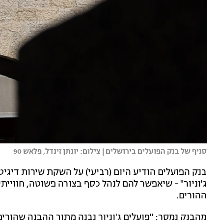
סניף של בנק הפועלים בירושלים | צילום: יונתן זינדל, פלאש 90
ג'וניור" - שיאפשר להם לנהל כסף בצורה פשוטה, חוויי
ההורים.
מהבנק נמסר: "פועלים ג'וניור נבנה מתוך ההבנה שהורים 