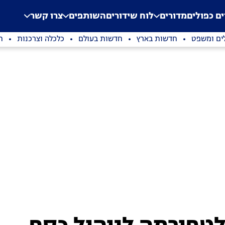
.
Application error: a clien
ים כפולים
מדורים
לוח שידורים
השותפים
צרו קשר
ים ומשפט
חדשות בארץ
חדשות בעולם
כלכלה וצרכנות
ת