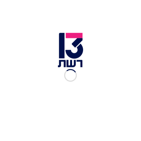
האינטרנט. יס הודיעה אתמול (שני) על שיתוף פעולה
עם חברת אפל העולמית, גם בממיר של אפל שדרכו
תעבירו ערוצים תמורת עשרה שקלים בחודש, וגם
בתוכן.
לכתבות נוספות בנושא >>
המפגש המרגש בין אסירים לשעבר – לשחקני הסדרה
שנעשתה אודותיהם
הדור הבא של ערוץ הקניות: מובילי דעת קהל מוכרים
מוצרים מהבית
הוא חוזר: ארנולד שוורצנגר שב עם סרט נוסף של
"שליחות קטלנית"