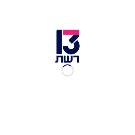
ישראל מאיר מנחם, חובש באיחוד והצלה, סיפר:
"עוברי אורח סיפרו לנו כי מדובר במתקין מזגנים שנפל
מגובה ונהרג במקום. למרבה הצער נקבע מותו עקב
אופי הפציעות הקשות מהן סבל".
לכתבות נוספות בחדשות 13 >>
חשד: הריע "יאללה בית"ר" – והותקף על ידי אוהדי
הפועל תל אביב
אישום: פרץ לבית וגרר בעזרת רכב כספת עם מיליוני
שקלים • תיעוד
הוצאתו להורג של אסיר יהודי עוכבה – בטענה
שהשופט היה אנטישמי