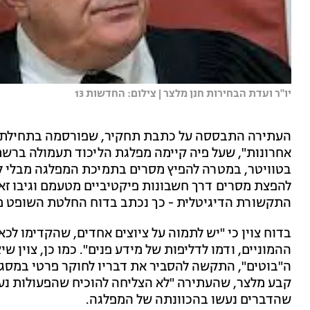
יו''ר ועדת הבחירות חנן מלצר | צילום: החדשות 13
העתירה התבססה על כתבת תחקיר, שפורסמה בתחילת השב
אחרונות", שעל פיה קיימה מפלגת הליכוד תעמולה ברש
בטוויטר, במטרה להפיץ מסרים בתמיכת המפלגה מבלי 
להפצת מסרים דרך חשבונות פיקטיביים מטעמם וגיבו ז
התקשורת הדיגיטלית - כך נכתב בדוח החלטת השופט מ
בדוח צוין כי "יש לתמוה על ציוצים אחדים, שהקדימו 
ההמוניים, ודמו לדליפות של מידע פנים". כמו כן, צוין 
ה"בוטים", התקשה להסביר את דבריו לחוקר פרטי במסגרת
קבע מלצר, שהעתירה "לא הצליחה להוכיח שהפעולות נע
שהדברים נעשו בהכוונתה של המפלגה.