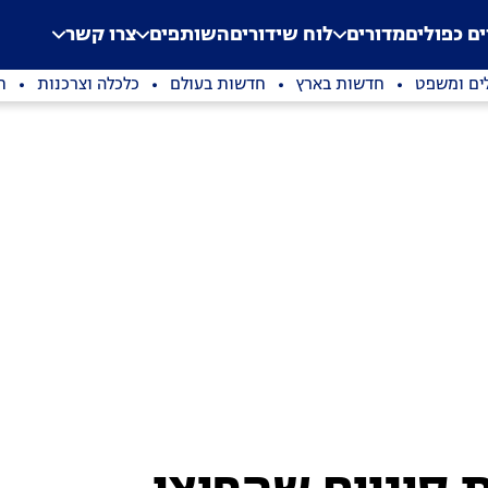
.
Application error: a clien
ים כפולים
מדורים
לוח שידורים
השותפים
צרו קשר
ים ומשפט
חדשות בארץ
חדשות בעולם
כלכלה וצרכנות
ת