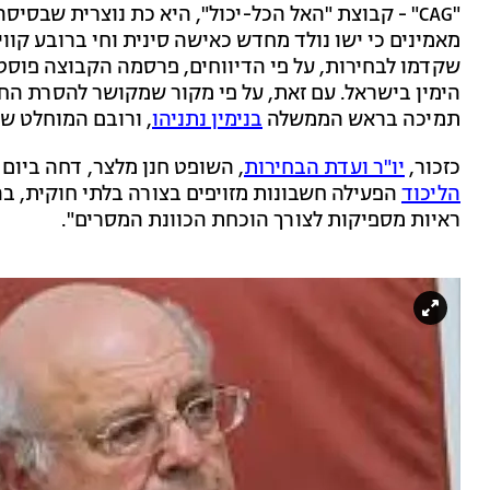
"CAG" - קבוצת "האל הכל-יכול", היא כת נוצרית שבס
מאמינים כי ישו נולד מחדש כאישה סינית וחי ברובע קווי
שקדמו לבחירות, על פי הדיווחים, פרסמה הקבוצה פוסט
הימין בישראל. עם זאת, על פי מקור שמקושר להסרת הח
תמיכה בראש הממשלה
בנימין נתניהו
, ורובם המוחלט ש
כזכור,
יו"ר ועדת הבחירות
, השופט חנן מלצר, דחה ביום
הליכוד
הפעילה חשבונות מזויפים בצורה בלתי חוקית, בה
ראיות מספיקות לצורך הוכחת הכוונת המסרים".