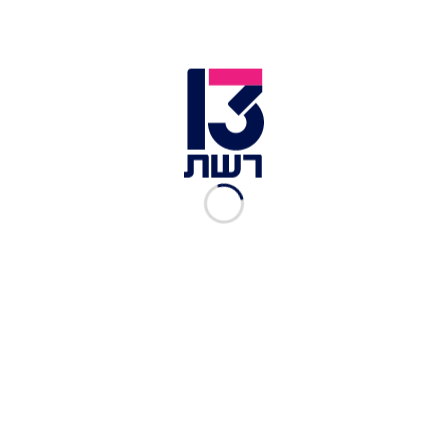
לכתבות נוספות בחדשות 13 >>
מטחים כבדים לדרום והשפלה; חוסלו 4 מחבלים
שעמדו לשגר רקטות
130 אלף משרות פנויות במשק – המספר הגבוה ביותר
מזה 12 שנים
התחדש ירי הרקטות לדרום; דיווחים על מאמצים
מצריים להפסקת אש