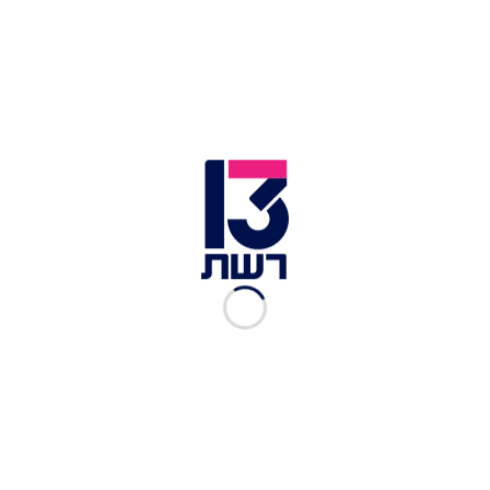
זירת התאונה סמוך לצומת הנגב | צילום: תיעוד מבצעי מד"א
תאונה קטלנית בנגב:
גבר כבן 30 נהרג הערב (רביעי)
וצעיר בן 25 נפצע קשה בתאונת דרכים בין משאית
לרכב פרטי בכביש 224, סמוך לצומת הנגב.
סגן מנהל מרחב נגב במד"א, הפראמדיק שי חמו,
סיפר: "מדובר בתאונת דרכים קשה מאוד. כשהגענו
למקום ראינו את נהג הרכב שהוא לכוד, מחוסר הכרה
ללא דופק ונשימה, ביצענו בדיקות רפואיות אך
הפציעות שלו היו קריטיות ונאלצנו לקבוע את מותו".