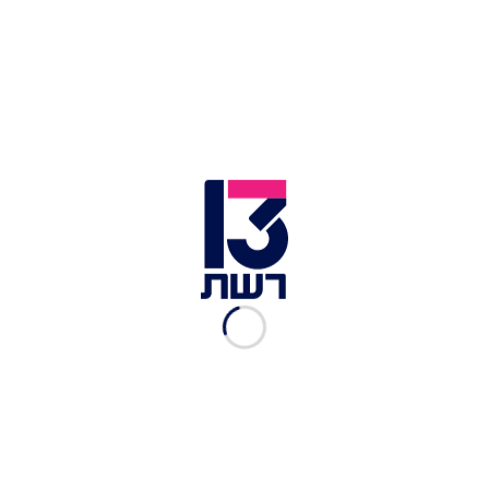
סאלח שאהין ושחר מילפלד | צילום: לילך וייס רוזנברג
אמש,
זכה השחיין מארק מליאר במדליית אר
ד במשחה
100 מטרים גב, בתוצאה של 01:07:42 דקות. זוהי
המדליה הרביעית של השחיין הישראלי והשנייה שלו
במשחה.