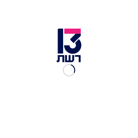
ליחידה לטיפול נמרץ.
מוחמד, אביה של הילדה, סיפר: "אני לא יודע מה קרה.
כולנו ישנו. אין לנו מקלט. אין לנו שום מיגון. שמענו
אזעקות. נפל בתוך הבית. אמא שלה שמה לב שהיא
נפגעה. הרופאים אומרים שהמצב שלה קשה".
מתקפה ישירה מאיראן | כל העדכונים מהיום ה-191
למלחמה