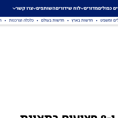
.
Application error: a clien
ים כפולים
מדורים
לוח שידורים
השותפים
צרו קשר
ים ומשפט
חדשות בארץ
חדשות בעולם
כלכלה וצרכנות
ת