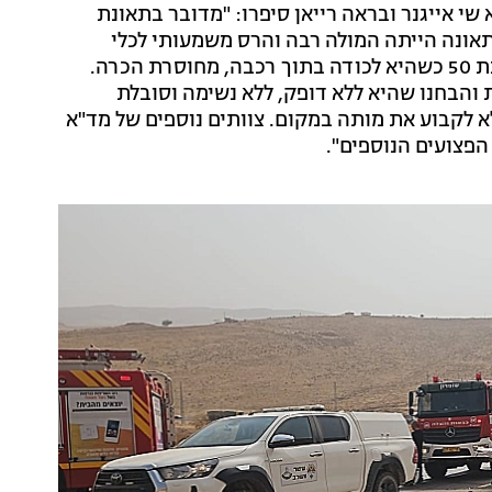
י אייגנר ובראה רייאן סיפרו: "מדובר בתאונת
שהגענו למקום התאונה הייתה המולה רבה והרס משמעותי לכלי
הרכב. ראינו שמונה פצועים מתהלכים לעברנו, ואישה כבת 50 כשהיא לכודה בתוך רכבה, מחוסרת הכרה.
 והבחנו שהיא ללא דופק, ללא נשימה וסובלת
א לקבוע את מותה במקום. צוותים נוספים של מד"א
הפצועים הנוספים".