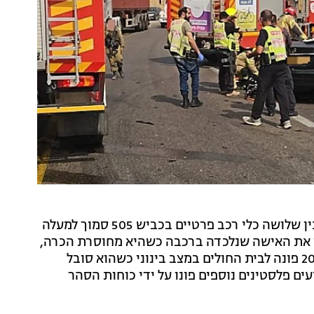
אישה בת 50 נהרגה היום (שני) בתאונת דרכים קטלנית בין שלושה כלי רכב פרטיים בכביש 505 סמוך למעלה
ו את האישה שנלכדה ברכבה כשהיא מחוסרת הכרה,
צוותי הרפואה נאלצו לקבוע את מותה במקום. צעיר כבן 20 פונה לבית החולים במצב בינוני כשהוא סובל
ים פלסטינים נוספים פונו על ידי כוחות הסהר