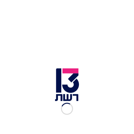
אסף וולפסון
זמן צפייה: 02:42
אלפי חסידים השתתפו הערב (רביעי) בחתונת ענק
בירושלים של נכדו של האדמו"ר בעלז - בניגוד
להנחיות משרד הבריאות. בתיעוד מהאירוע ניתן
לראות אלפי חרדים נאספים בצפיפות וללא מסכות.
על פי גורמים במשטרה, בהתחלה מארגני האירוע
ביקשו אישור התקהלות בטענה כי מדובר בהפגנת
תמיכה, אך לא ניתן להם אישור. לאחר מכן הוחלט
לחלק את הרחב סמוך לבית המדרש לקפסולות, אך
כפי שניתן לראות בתיעוד, החלטה זו לא בוצעה בפועל.