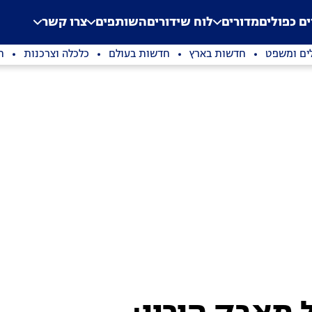
.
Application error: a clien
ים כפולים
מדורים
לוח שידורים
השותפים
צרו קשר
ים ומשפט
חדשות בארץ
חדשות בעולם
כלכלה וצרכנות
ת