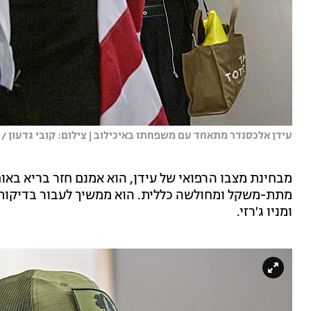
עידן אלכסנדר מתאחד עם משפחתו באיכילוב | צילום: קובי גדעון / 
מבחינת מצבו הרפואי של עידן, הוא אמנם חזר בריא באופן
מתת-משקל ומחולשה כללית. הוא ממשיך לעבור בדיקות 
ומניו ג'רזי.