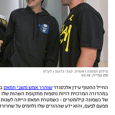
צילום תמונה ראשית: קובי גדעון / לע"מ
זמן צפייה: 02:19
החייל החטוף עידן אלכסנדר
שוחרר אמש משבי חמאס
במהדורה המרכזית דויות נוספות מתקופת השהות שלו ב
של כשמונה קילומטרים - כשמטרת חמאס הייתה לשנות א
מפעם לפעם, והוא ידע שההורים שלו נלחמים על שחרורו.