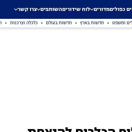
.
Application error: a clien
ים כפולים
מדורים
לוח שידורים
השותפים
צרו קשר
ים ומשפט
חדשות בארץ
חדשות בעולם
כלכלה וצרכנות
ת