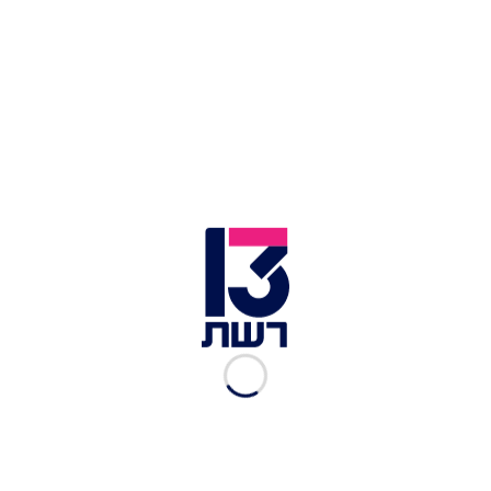
והאמינה כי תשוב, עד יום מותה. שנים אני עומד
ומקריא כאן את מכתבה; והנה החודש, בדרך מקרה,
התגלו עוד כמה מכתבים ממנה מאותם ימים הרי גורל
– מרגשים וקורעי לב - שאותרו בעיזבון יהודי חשוב
מצרפת שהועבר לספריה הלאומית. יהי זכרם ברוך".