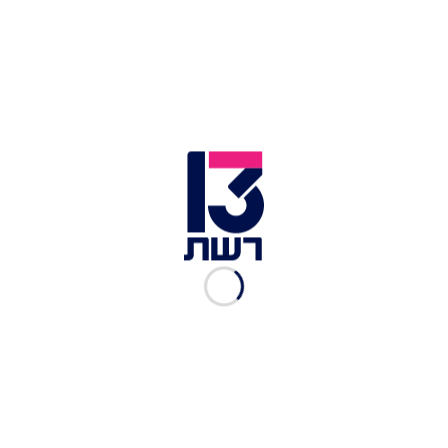
פיו 97 בני אדם נהרגו בתאונות במעורבות אופניים,
אופניים חשמליים וקורקינטים חשמליים מתחילת שנת
2014 ועד לסוף חודש ספטמבר האחרון.