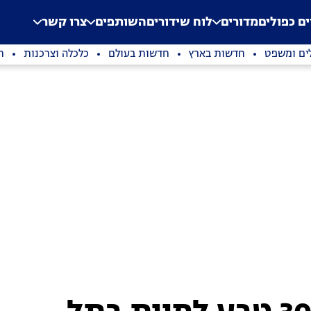
.
Application error: a clien
ים כפולים
מדורים
לוח שידורים
השותפים
צרו קשר
ים ומשפט
חדשות בארץ
חדשות בעולם
כלכלה וצרכנות
ת