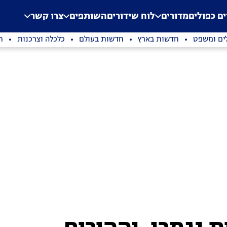
.
Application error: a clien
ים כפולים
מדורים
לוח שידורים
השותפים
צרו קשר
ים ומשפט
חדשות בארץ
חדשות בעולם
כלכלה וצרכנות
ת