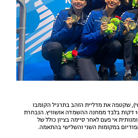
י), שקטפה את מדליית הזהב בתרגיל הקומבו
במסגרת משחקי אירופה, אשר נערכים בפולין ובמרחק 10 דקות בלבד ממחנה ההשמדה אושוויץ. הנבחרת
מנותית אי פעם לאחר סיימה בציון כולל של