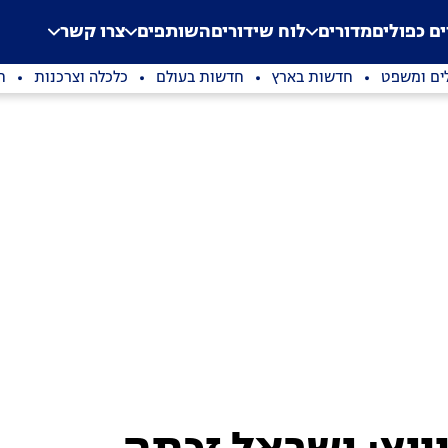
.
Application error: a clien
ים כפולים
מדורים
לוח שידורים
השותפים
צרו קשר
ים ומשפט
חדשות בארץ
חדשות בעולם
כלכלה וצרכנות
ת