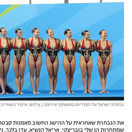
נבחרת ישראל על הפודיום במשחקי אירופה | צילום: איגוד השחייה
את הנבחרת שאחראית על ההישג החשוב מאמנות סבטה בלכ
שמתחרות הן שלי בובריצקי, אריאל הנשיא, עדן בלכר, ניקו