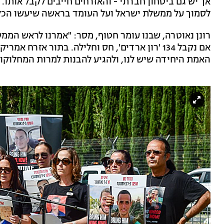
אך יש גם ביטחון חברתי - והאזרחים חייבים לקבל אותו.
לסמוך על ממשלת ישראל ועל העומד בראשה שיעשו הכל 
רונן נאוטרה, שבנו עומר חטוף, מסר: "אמרנו לראש הממ
אם נקבל 134 'רון ארדים', חס וחלילה. בתור אזרח
האמת היחידה שיש לנו, ולהגיע להבנות למרות המחלוקות