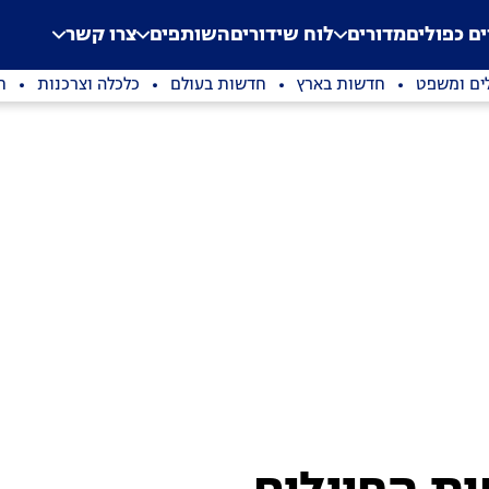
.
Application error: a clien
ים כפולים
מדורים
לוח שידורים
השותפים
צרו קשר
ים ומשפט
חדשות בארץ
חדשות בעולם
כלכלה וצרכנות
ת