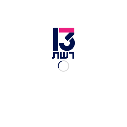
צילום תמונה ראשית: שי הדר, אתר נהריים
זמן צפייה: 05:24
לכתבות נוספות שעלו במהלך סוף השבוע >>
הנגבי על מינוי בנט לשר הביטחון: "נועד למנוע
התפוררות הגוש"
25 שנה לאחר הסכם השלום: מובלעת נהריים הוחזרה
לירדן
גבר השליך בלוק מגג בניין על שוטר וגרם לפציעתו •
תיעוד