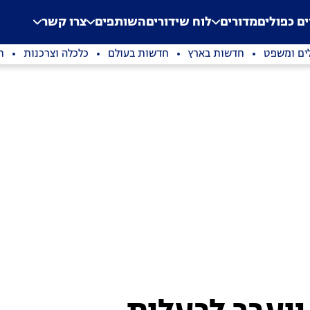
.
Application error: a clien
ים כפולים
מדורים
לוח שידורים
השותפים
צרו קשר
ים ומשפט
חדשות בארץ
חדשות בעולם
כלכלה וצרכנות
ת