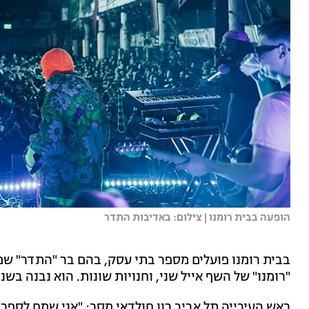
הופעה בבית רומנו | צילום: באדיבות התדר
בבית רומנו פועלים מספר בתי עסק, בהם בר "התדר" שמ
"רומנו" של השף אייל שני, וחנויות שונות. הוא נבנה בשנת 1947 והוגדר בעבר כ"קניון הראשון בארץ ישרא
ראש העירייה תל אביב רון חולדאי מסר: "אני שמח לספ