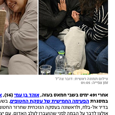
צילום תמונה ראשית: דובר צה"ל
זמן צפייה: 01:05
אחרי 491 ימים בשבי חמאס בעזה,
אוהד בן עמי
(56),
א
במסגרת
הפעימה החמישית של עסקת החטופים
.
בשעו
בדיר אל-בלח, ולראשונה בעסקה הנוכחית שחרור החטופ
אולצו לדבר על הבמה לפני שהועברו לצלב האדום. עם י