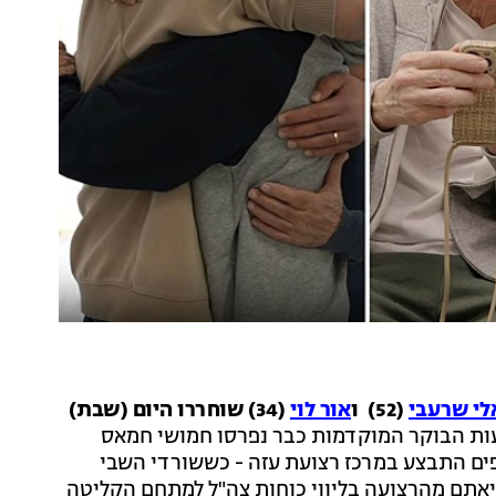
לי שרעבי
(52) ו
אור לוי
(34) שוחררו היום (שבת)
ת הבוקר המוקדמות כבר נפרסו חמושי חמאס
ים התבצע במרכז רצועת עזה - כששורדי השבי
ציאתם מהרצועה בליווי כוחות צה"ל למתחם הקליטה