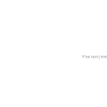
ור | דובר צה"ל