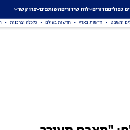
.
Application error: a clien
ים כפולים
מדורים
לוח שידורים
השותפים
צרו קשר
ים ומשפט
חדשות בארץ
חדשות בעולם
כלכלה וצרכנות
ת