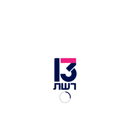
שמעון מזרחי ("כושי") רימון | צילום: משה שי, פלאש 90