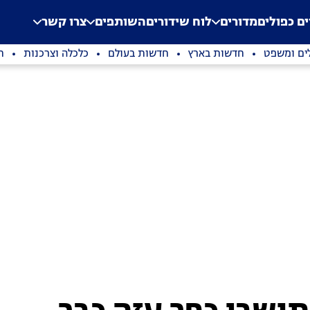
.
Application error: a clien
ים כפולים
מדורים
לוח שידורים
השותפים
צרו קשר
ים ומשפט
חדשות בארץ
חדשות בעולם
כלכלה וצרכנות
ת