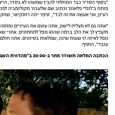
"בסוף הסדיר כבר התחלתי להבין שמשהו לא בסדר, הייתי
פותח ב'לונלי פלאנט' וכתוב שם שלעבור מקולומביה לפנמ
רעיון, אני אעשה את זה לבד", סיפר יונה רוזנקיאר, שחק
"אתה גם לא מצליח לישון, אתה עוצם את העיניים ומנסה
מקפיץ לך את הלב ברמה שהוא נופל לתחתונים. אחרי שא
נופל לאיזה 17 שעות שינה, שמלאות בסיוטים. א
עובד", הוסיף.
הכתבה המלאה תשודר מחר ב-20:00 ב"מהדורת השבת" עם הילה קורח.