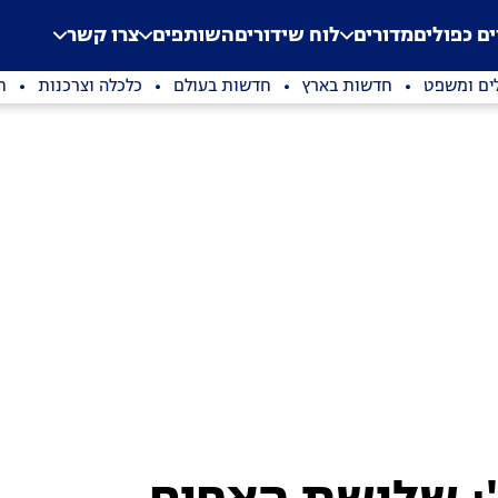
.
Application error: a clien
ים כפולים
מדורים
לוח שידורים
השותפים
צרו קשר
ים ומשפט
חדשות בארץ
חדשות בעולם
כלכלה וצרכנות
ת