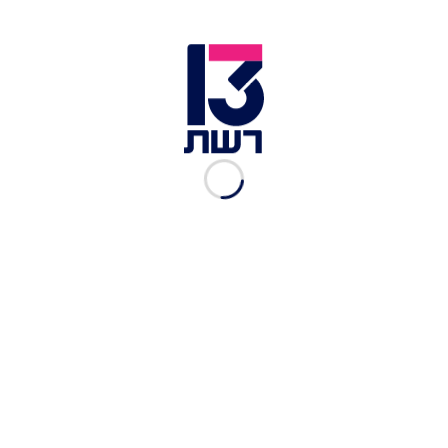
אור לוי נפגש עם בני משפחתו בבית החולים שיבא | צילום: חיים
צח / לע"מ