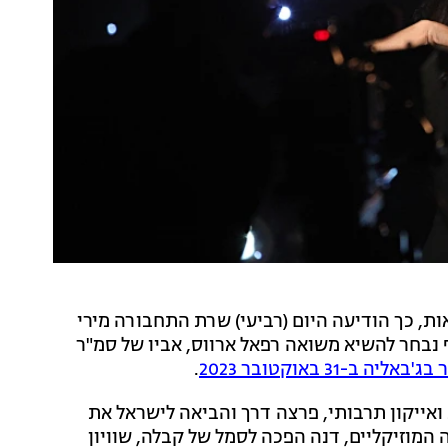
ת, כך הודיעה היום (רביעי) שרת התחבורה מירי
7 למדינת ישראל. בנוסף נבחר להשיא משואה רפאל ארווס, אביו של סמ"ר
 ב-31 באוקטובר 2023
.
ואייקון תרבותי, פרצה דרך והביאה לישראל את
'. מעבר להישגיה המוזיקליים, דנה הפכה לסמל של קבלה, שוויון