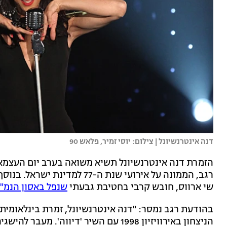
דנה אינטרנשיונל | צילום: יוסי זמיר, פלאש 90
הזמרת דנה אינטרנשיונל תשיא משואה בערב יום העצמאו
רגב, הממונה על אירועי שנת ה-7
שי ארווס, חובש קרבי בחטיבת גבעתי
שנפל באסון הנמ"ר בג'באליה
בהודעת רגב נמסר: "דנה אינטרנשיונל, זמרת בינלאומית 
הניצחון באירוויזיון 1998 עם השיר 'דיווה