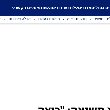
.
Application error: a clien
ים כפולים
מדורים
לוח שידורים
השותפים
צרו קשר
ים ומשפט
חדשות בארץ
חדשות בעולם
כלכלה וצרכנות
ת