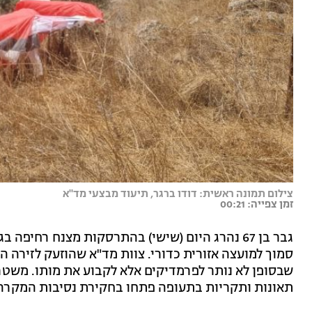
צילום תמונה ראשית: דודו ברגר, תיעוד מבצעי מד"א
זמן צפייה: 00:21
גבר בן 67 נהרג היום (שישי) בהתרסקות מצנח רחי
סמוך למועצה אזורית כדורי. צוות מד"א שהוזעק לזירה הע
שבסופן לא נותר לפרמדיקים אלא לקבוע את מותו. משט
תאונות ותקריות בתעופה פתחו בחקירת נסיבות המקרה