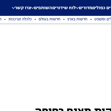
.
Application error: a clien
ים כפולים
מדורים
לוח שידורים
השותפים
צרו קשר
ים ומשפט
חדשות בארץ
חדשות בעולם
כלכלה וצרכנות
ת