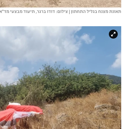
תאונת מצנח בגליל התחתון | צילום: דודו ברגר, תיעוד מבצעי מד''א