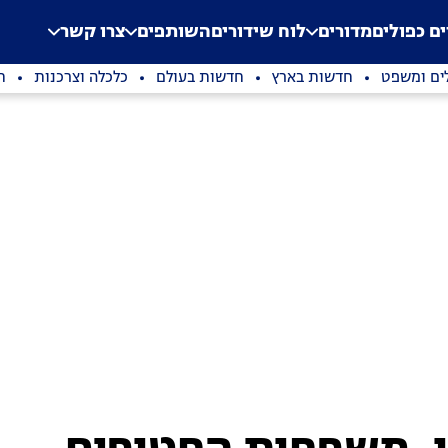
.
Application error: a clien
ים כפולים
מדורים
לוח שידורים
השותפים
צרו קשר
ים ומשפט
חדשות בארץ
חדשות בעולם
כלכלה וצרכנות
ת