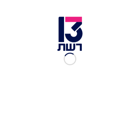
תאונת דרכים ברמת גן (ארכיון) | צילום: אהרן פישר תיעוד מבצעי
מד״א
ילד בן 10 שרכב על קורקינט חשמלי נפצע הערב
(שבת) באורח קשה מפגיעת רכב בדרך הטייסים
שברמת גן. נער בן 13 שרכב עמו נפצע בינוני והוא סובל
מחבלת ראש. צוות מד"א שהוזעק לזירה העניק לשניים
טיפול רפואי ופינה אותם לבתי החולים איכילוב שבתל
אביב ושיבא בתל השומר.
חובש בכיר במד"א, שי בכר, סיפר: "כשהגענו למקום,
ראינו את רוכב הקורקינט שוכב על הכביש כשהוא
מעורפל הכרה וסובל מחבלה רב-מערכתית, ואת
הרוכב השני מתהלך כשהוא סובל מחבלת ראש.