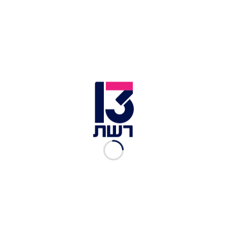
הרב ברלנד לוקח כסף מאישה חולה לאחר שהורה לה שלא
להיבדק | צילום: חדשות 13
"כל פעם שאני רואה משהו על ברלנד אני חוזר עשר
שנים אחורה - אל הכעס. הטיפשות והיוהרה שיש לו -
כאילו שהוא אלוהים שיכול להגיד לאנשים ללכת או לא
לטיפול", אמר בן שטרית.