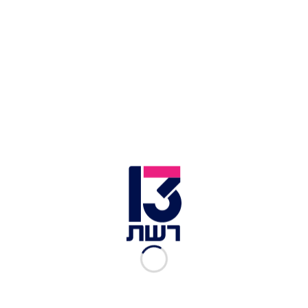
צוות מד"א בכנרת | צילום: תיעוד מבצעי מד"א
לאחר
שלושה ימי חיפושים
, אותר הערב (שני) ללא
סימני חיים הנעדר שנפל מקיאק בכנרת. הגבר, תושב
מעלות בן כ-38, הגיע לפני כשלושה ימים לחוף הדקל,
ושם אבדו עקבותיו. צוות מד"א שהוזעק לזירה לאחר
שהוא אותר ונמשה מהמים נאלץ לקבוע את מותו
במקום.
חובש מד"א שלו שלמה בן שבת, סיפר: "ראינו את
הגבר לאחר שנמשה מהמים, הוא היה מחוסר הכרה.
ביצענו בדיקות רפואיות וגילינו כי הוא ללא סימני חיים
ולצערנו הרב, לא נותר לנו אלא לקבוע את מותו".