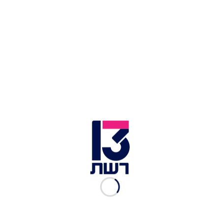
אוהדי בית''ר ירושלים | צילום: אורן בן חאקון, פלאש 90
יו"ר ההתאחדות לכדורגל שינו זוארץ אמר: "המעמד
הכי מרגש הפך לערב עצוב. אש שכיבתה כל סממן.
אוהדים רמסו את החוק. אני נמצא כאן הערב להביע
את התנצלותי בפני הנשיא על מה שהיה על המגרש.
אני נחוש מאי פעם לפעול מול כל הגורמים. אלימות
מכל סוג לא יכולה להיות באף ענף. מכאן, מבית הנשיא,