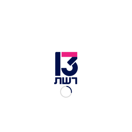
מיכה לינדנשטראוס ז''ל | צילום: החדשות 13
שמו של לינדנשטראוס נקשר רבות לפסיקתו השנויה
במחלוקת במשפט האונס בקיבוץ שמרת, בו הוא זיכה
מחמת הספק את שמונת הנערים המואשמים באונס
קבוצתי של נערה בת 14, תוך שטען כי גרסתה של
הנאנסת לא אמינה. יש לציין כי בעקבות לחץ ציבורי,
המדינה הגישה ערעור על פסיקתו, וארבעה מהנערים
הורשעו ונגזר עליהם מאסר בפועל.
במהלך חייו, לינדנשטראוס כיהן כתובע צבאי וכיועץ