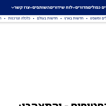
.
Application error: a clien
ים כפולים
מדורים
לוח שידורים
השותפים
צרו קשר
ים ומשפט
חדשות בארץ
חדשות בעולם
כלכלה וצרכנות
ת