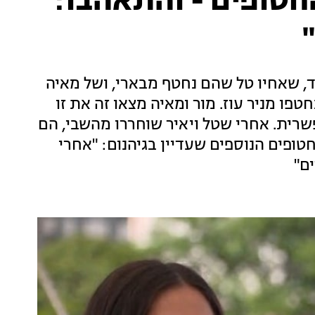
חטופים - והתאהבו:
לד, שאחיו טל שהם נחטף מבארי, ושל מאיה
טפו מניר עוז. מור ומאיה מצאו זה את זו
שרית. אחרי שטל ויאיר שוחררו מהשבי, הם
ים בכל הכוח להיאבק למען איתן ו-57 החטופים הנוספים שעדיין בגיהנום: "אחרי
ם"