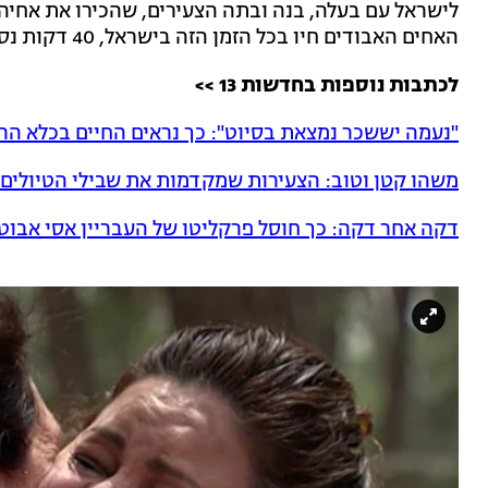
לישראל עם בעלה, בנה ובתה הצעירים, שהכירו את אחיהם
האחים האבודים חיו בכל הזמן הזה בישראל, 40 דקות נסיעה מאמם.
לכתבות נוספות בחדשות 13 >>
"נעמה יששכר נמצאת בסיוט": כך נראים החיים בכלא הרו
משהו קטן וטוב: הצעירות שמקדמות את שבילי הטיולים 
דקה אחר דקה: כך חוסל פרקליטו של העבריין אסי אבוט