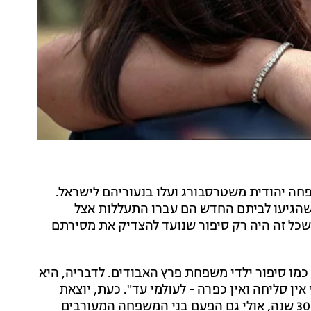
פחה יהודית משטרסבורג ועלו בנעוריהם לישראל.
 שהגיעו לביתם החדש הם עברו התעללות אצל
כל זה היה רק סיפור שנועד להצדיק את מסירתם
מו סיפור ילדי משפחת פרץ האבודים. לדבריה, היא
ן סליחה ואין כפרה - לעולמי עד". כעת, יוצאת
גרנט וציוותה בעקבות ילדה ישראלית שאבדה ביפן לפני 30 שנה, אולי גם הפעם בני המשפחה המעורבים