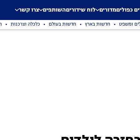
.
Application error: a clien
ים כפולים
מדורים
לוח שידורים
השותפים
צרו קשר
ים ומשפט
חדשות בארץ
חדשות בעולם
כלכלה וצרכנות
ת