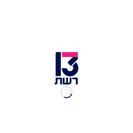
זירת תקיפת הנמר בגן החיות התנ"כי בירושלים | צילום: דוברות
זק"א
צבי יורוביץ, מתנדב זק"א שטיפל בזירה, אמר:
"כשהגענו למקום ראינו זירה קשה מאד לאחר שעובד
גן החיות היה בסיור ודלת הכלוב היתה פתוחה והנמר
הסתער עליו צוות רפואי פינה אותו במצב אנוש לבית
החולים שם נקבע מותו, יחד עם חברי מתנדבי זק״א
מחוז ירושלים נכנסנו לכלוב הנמרים וטיפלנו בכבוד
המת באיסוף הממצאים הרבים לקבורה".