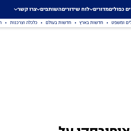
.
Application error: a clien
ים כפולים
מדורים
לוח שידורים
השותפים
צרו קשר
ים ומשפט
חדשות בארץ
חדשות בעולם
כלכלה וצרכנות
ת