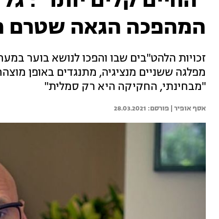
"החיים קלים יותר": גל
המהפכה הגאה שטרם ה
זכויות הלהט"בים שבו והפכו לנושא בוער במע
מפלגה ששניים מנציגיה, מתנגדים באופן מוצהר ל
"מבחינתי, החקיקה היא רק סמלית"
אסף אופיר | 
28.03.2021