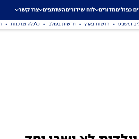
.
Application error: a clien
ים כפולים
מדורים
לוח שידורים
השותפים
צרו קשר
ים ומשפט
חדשות בארץ
חדשות בעולם
כלכלה וצרכנות
ת