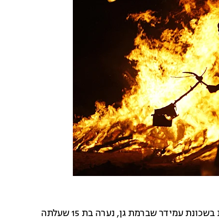
כזכור, לפני כעשרה ימים, בעת הופעת ערב יום העצמאות בשכונת עמידר שברמת גן, נערה בת 15 שעלתה