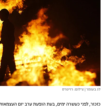
לג בעומר | צילום: רויטרס