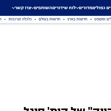
.
Application error: a clien
ים כפולים
מדורים
לוח שידורים
השותפים
צרו קשר
ים ומשפט
חדשות בארץ
חדשות בעולם
כלכלה וצרכנות
ת