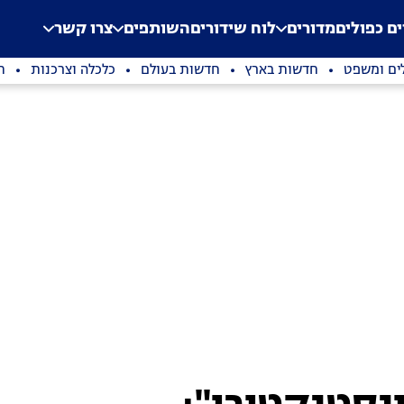
.
Application error: a clien
ים כפולים
מדורים
לוח שידורים
השותפים
צרו קשר
ים ומשפט
חדשות בארץ
חדשות בעולם
כלכלה וצרכנות
ת