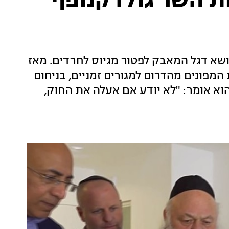
ות השר גולדקנופף
נושא דגל המאבק לפטור מגיוס לחרדים. מאז
מפונים מהדרום למגורים זמניים, בניחום
פחות שכולות ובחיזוק חיילים. לחדשות 13 הוא אומר: "לא יודע אם אעלה את החוק,