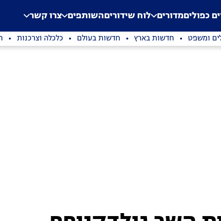
.
Application error: a clien
ים כפולים
מדורים
לוח שידורים
השותפים
צרו קשר
ים ומשפט
חדשות בארץ
חדשות בעולם
כלכלה וצרכנות
ת