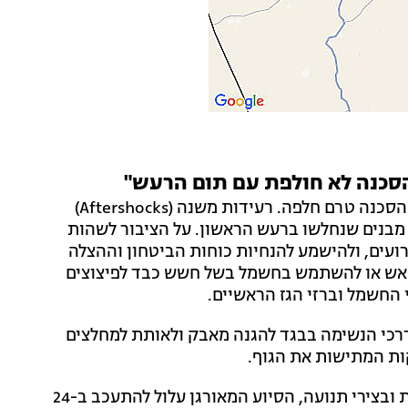
הסכנה לא חולפת עם תום הרעש"
עם סיומה של רעידת אדמה, מבהירים בפיקוד העורף כי הסכנה טרם חלפה. רעידות משנה (Aftershocks)
מבנים שנחלשו ברעש הראשון. על הציבור לשהות
עים, ולהישמע להנחיות כוחות הביטחון וההצלה
ק אש או להשתמש בחשמל בשל חשש כבד לפיצוצים
 החשמל וברזי הגז הראשיים.
רכי הנשימה בבגד להגנה מאבק ולאותת למחלצים
ות המתישות את הגוף.
בפיקוד העורף מציינים כי בשל פגיעה אפשרית בתשתיות ובצירי תנועה, הסיוע המאורגן עלול להתעכב ב-24