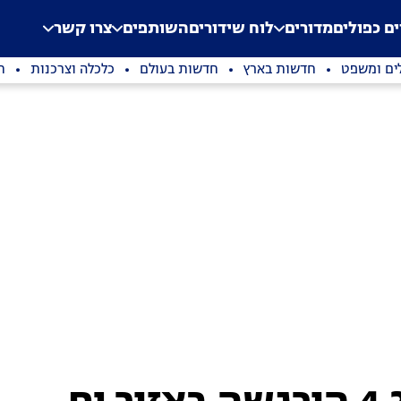
.
Application error: a clien
ים כפולים
מדורים
לוח שידורים
השותפים
צרו קשר
ים ומשפט
חדשות בארץ
חדשות בעולם
כלכלה וצרכנות
ת