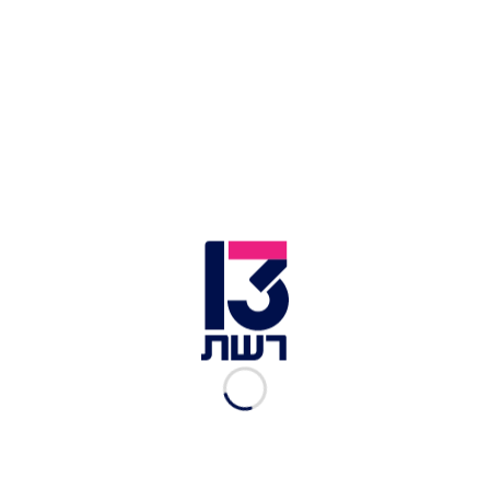
ארז איסקוב | צילום: רשת 13
טרגדיה באור עקיבא:
סבתו של ארז איסקוב, מתמודד
"האח הגדול", נדרסה למוות הערב (שבת) בעת
שהייתה בדרכה להקרנת משדר הגמר באור עקיבא.
היא פונתה תחילה לבית החולים הלל יפה שבחדרה
במצב אנוש - אך שם נקבע מותה. המשטרה פתחה
בחקירה, ונהג הרכב הפוגע - בן 19 - עוכב. ככל
הנראה, היא חצתה במעבר חצייה, והוא לא עצר.
במד"א אמרו כי הדיווח על התאונה התקבל במוקד 101
ב-20:49, ונמסר על הולכת רגל שנפגעה מרכב
בשדרות הנשיא ויצמן באור עקיבא. למקום הוזעקו