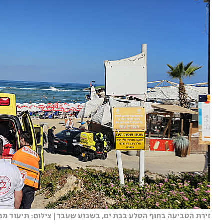
זירת הטביעה בחוף הסלע בבת ים, בשבוע שעבר | צילום: תיעוד מב