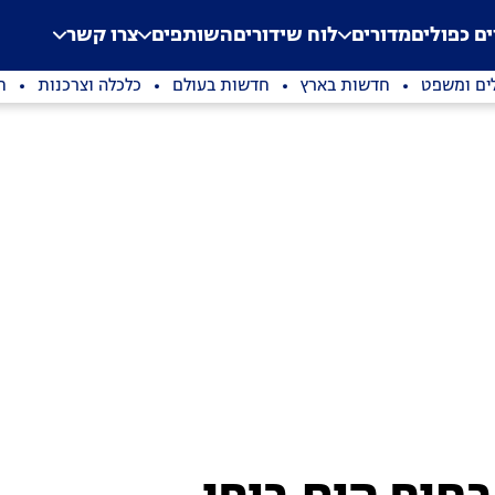
.
Application error: a clien
ים כפולים
מדורים
לוח שידורים
השותפים
צרו קשר
ים ומשפט
חדשות בארץ
חדשות בעולם
כלכלה וצרכנות
ת